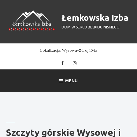
Skip
to
Łemkowska Izba
content
DOM W SERCU BESKIDU NISKIEGO
Lokalizacja: Wysowa-Zdrój 104a
Facebook
Instagram
MENU
Szczyty górskie Wysowej i