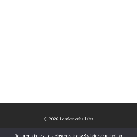
© 2026 Łemkowska Izba
Ta strona korzysta z ciasteczek aby świadczyć usługi na
regulamin pobytu
polityka prywatności