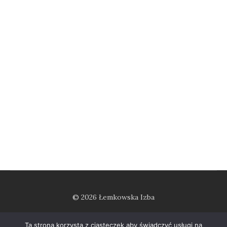
© 2026 Łemkowska Izba
Ta strona korzysta z ciasteczek aby świadczyć usługi na
regulamin pobytu
polityka prywatności